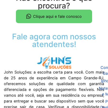
procura?
Clique aqui e fale conosco
Fale agora com nossos
atendentes!
Con
John Soluções: a escolha certa para você. Com mais
Ga
de 25 anos de experiência em Campo Grande-RJ,
Iph
oferecemos soluções de qualidade com garantia
Note
diferenciada e opções de pagamento flexíveis. Nós
e 
vamos até você, seja em sua residência ou empresa,
para entregar e buscar seu dispositivo sem que você
P
precise sair de casa. Verifique a disponibilidade e
Des