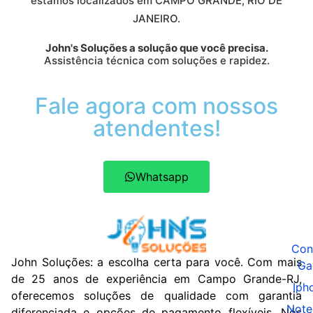
estamos localizados em CAMPO GRANDE, RIO DE
JANEIRO.
John's Soluções a solução que você precisa.
Assistência técnica com soluções e rapidez.
Fale agora com nossos
atendentes!
Whatsapp
Con
John Soluções: a escolha certa para você. Com mais
Ga
de 25 anos de experiência em Campo Grande-RJ,
Iph
oferecemos soluções de qualidade com garantia
Note
diferenciada e opções de pagamento flexíveis. Nós