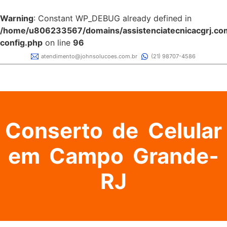
Warning
: Constant WP_DEBUG already defined in
/home/u806233567/domains/assistenciatecnicacgrj.com
config.php
on line
96
atendimento@johnsolucoes.com.br
(21) 98707-4586
Conserto de Celular
em Campo Grande-
RJ