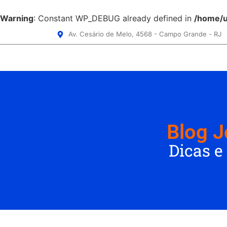
Warning
: Constant WP_DEBUG already defined in
/home/u
Av. Cesário de Melo, 4568 - Campo Grande - RJ
Blog J
Dicas e
iOS 18.2: Uma nova
era de
personalização para
Moto
o iPhone​
Ultr