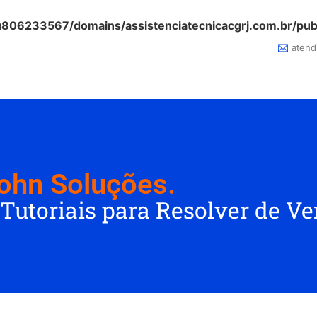
806233567/domains/assistenciatecnicacgrj.com.br/pub
atend
ohn Soluções.
 Tutoriais para Resolver de V
Qual é o modelo do
rola Edge 30
meu Xiaomi?
Apple lança iOS 17.2. Confira as
a Android 14
Descubra em 5