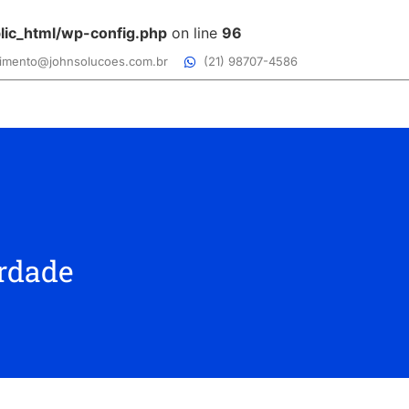
lic_html/wp-config.php
on line
96
imento@johnsolucoes.com.br
(21) 98707-4586
erdade