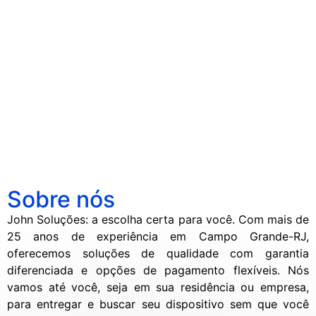
Guia Definitivo: Como Cuidar do seu
Console de videogame não liga?
Soluções Rápidas para Problemas
Smartphone para Durar Mais
Notebook Lento? Descubra Como
Comuns em TVs
Dicas Essenciais para Manter seu
Acelerar o Seu Computador
iPhone Molhado? O que Fazer para
iPhone em Perfeito Estado
Diferenças entre os modelos de
Salvar o Dispositivo.
iPhone
Sobre nós
John Soluções: a escolha certa para você. Com mais de
25 anos de experiência em Campo Grande-RJ,
oferecemos soluções de qualidade com garantia
diferenciada e opções de pagamento flexíveis. Nós
vamos até você, seja em sua residência ou empresa,
para entregar e buscar seu dispositivo sem que você