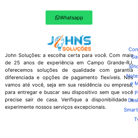
Whatsapp
Con
John Soluções: a escolha certa para você. Com mais
Ga
de 25 anos de experiência em Campo Grande-RJ,
Iph
oferecemos soluções de qualidade com garantia
Note
diferenciada e opções de pagamento flexíveis. Nós
e 
vamos até você, seja em sua residência ou empresa,
para entregar e buscar seu dispositivo sem que você
P
precise sair de casa. Verifique a disponibilidade e
Des
experimente nossos serviços excepcionais.
Smart
T