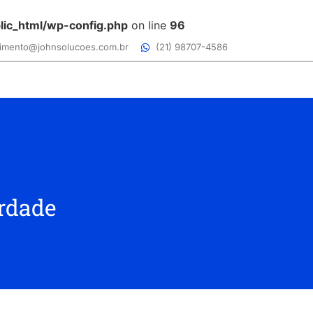
lic_html/wp-config.php
on line
96
imento@johnsolucoes.com.br
(21) 98707-4586
erdade