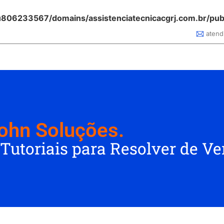
806233567/domains/assistenciatecnicacgrj.com.br/pub
atend
ohn Soluções.
 Tutoriais para Resolver de V
Qual é o modelo do
Apple lança iOS 17.2. Confira as
rola Edge 30
meu Xiaomi?
novidades disponíveis para
a Android 14
Descubra em 5