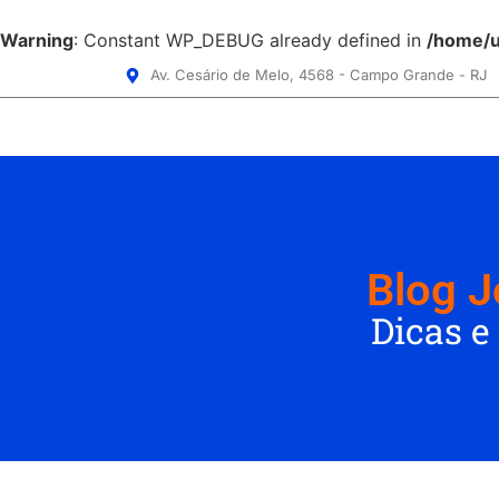
Warning
: Constant WP_DEBUG already defined in
/home/u
Av. Cesário de Melo, 4568 - Campo Grande - RJ
Blog J
Dicas e
iOS 18.2: Uma nova
era de
personalização para
Moto
Novidades do iOS 17.3 e sua
o iPhone​
Ultr
Jogos Travando? Soluções