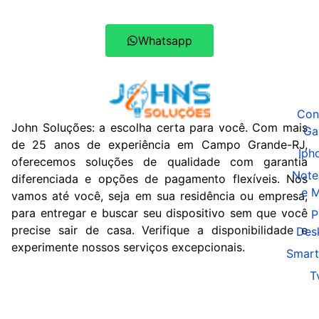
Whatsapp
Con
John Soluções: a escolha certa para você. Com mais
Ga
de 25 anos de experiência em Campo Grande-RJ,
Iph
oferecemos soluções de qualidade com garantia
Note
diferenciada e opções de pagamento flexíveis. Nós
e 
vamos até você, seja em sua residência ou empresa,
para entregar e buscar seu dispositivo sem que você
P
precise sair de casa. Verifique a disponibilidade e
Des
experimente nossos serviços excepcionais.
Smart
T