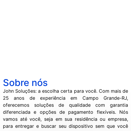
Guia Definitivo: Como Cuidar do seu
Console de videogame não liga?
Soluções Rápidas para Problemas
Smartphone para Durar Mais
Notebook Lento? Descubra Como
Comuns em TVs
Dicas Essenciais para Manter seu
Acelerar o Seu Computador
iPhone Molhado? O que Fazer para
iPhone em Perfeito Estado
Diferenças entre os modelos de
Salvar o Dispositivo.
iPhone
Sobre nós
John Soluções: a escolha certa para você. Com mais de
25 anos de experiência em Campo Grande-RJ,
oferecemos soluções de qualidade com garantia
diferenciada e opções de pagamento flexíveis. Nós
vamos até você, seja em sua residência ou empresa,
para entregar e buscar seu dispositivo sem que você