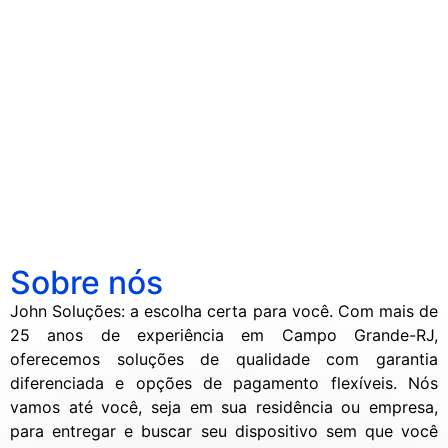
Guia Definitivo: Como Cuidar do seu
Console de videogame não liga?
Soluções Rápidas para Problemas
Smartphone para Durar Mais
Notebook Lento? Descubra Como
Comuns em TVs
Dicas Essenciais para Manter seu
Acelerar o Seu Computador
iPhone Molhado? O que Fazer para
iPhone em Perfeito Estado
Diferenças entre os modelos de
Salvar o Dispositivo.
iPhone
Sobre nós
John Soluções: a escolha certa para você. Com mais de
25 anos de experiência em Campo Grande-RJ,
oferecemos soluções de qualidade com garantia
diferenciada e opções de pagamento flexíveis. Nós
vamos até você, seja em sua residência ou empresa,
para entregar e buscar seu dispositivo sem que você