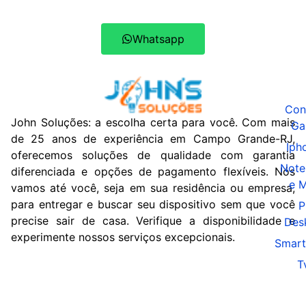
Whatsapp
Con
John Soluções: a escolha certa para você. Com mais
Ga
de 25 anos de experiência em Campo Grande-RJ,
Iph
oferecemos soluções de qualidade com garantia
Note
diferenciada e opções de pagamento flexíveis. Nós
e 
vamos até você, seja em sua residência ou empresa,
para entregar e buscar seu dispositivo sem que você
P
precise sair de casa. Verifique a disponibilidade e
Des
experimente nossos serviços excepcionais.
Smart
T